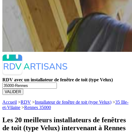
RDV avec un installateur de fenêtre de toit (type Velux)
VALIDER
Accueil
>
RDV
>
Installateur de fenêtre de toit (type Velux)
>
35 Ille-
et-Vilaine
>
Rennes 35000
Les 20 meilleurs
installateurs de fenêtres
de toit (type Velux) intervenant à Rennes