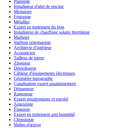
Plaquiste
Installateur d'abri de piscine
Menuisier
Frigoriste
Métallier
Expert en traitement du bois
Installateur de chauffage solaire thermique
Marbrier
Staffeur ornemaniste
Architecte d'intérieur
Acousticien
Tailleur de pierre
Zingueur
Démolisseur
Câbleur d'équipements électriques
Géomètre topographe
Canalisateur expert assainissement
Dépanneur
Ramoneur
Expert goudronnage et enrobé
Antenniste
Élagueur
Expert en traitement anti-humidité
Cheministe
Maître d'œuvre