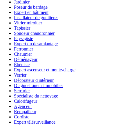
Jardinier
Poseur de bardage
Expert en bâtiment
Installateur de gouttieres
Vitrier miroitier
Tapissier
Soudeur chaudronnier
Paysagiste
Expert du desamiantage
Ferronnier
Chaumier
Déménageur
Ébéniste
Expert ascenseur et monte-charge
Verrier
Décorateur d'intérieur
Diagnostiqueur immobilier
Serrurier
Spécialiste du nettoyage
Calorifugeur
Agenceur
Rempailleur
Cordiste
Expert télésurveillance