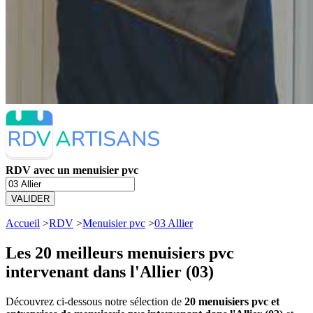
RDV avec un menuisier pvc
VALIDER
Accueil
>
RDV
>
Menuisier pvc
>
03 Allier
Les 20 meilleurs
menuisiers pvc
intervenant dans l'Allier (03)
Découvrez ci-dessous notre sélection de
20 menuisiers pvc et