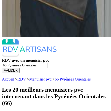
RDV avec un menuisier pvc
VALIDER
Accueil
>
RDV
>
Menuisier pvc
>
66 Pyrénées Orientales
Les 20 meilleurs
menuisiers pvc
intervenant dans les Pyrénées Orientales
(66)