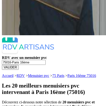
RDV avec un menuisier pvc
VALIDER
Accueil
>
RDV
>
Menuisier pvc
>
75 Paris
>
Paris 16ème 75016
Les 20 meilleurs
menuisiers pvc
intervenant à Paris 16ème (75016)
Découvrez ci-dessous notre sélection de
20 menuisiers pvc et