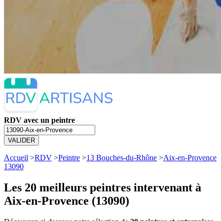
RDV avec un peintre
VALIDER
Accueil
>
RDV
>
Peintre
>
13 Bouches-du-Rhône
>
Aix-en-Provence
13090
Les 20 meilleurs
peintres intervenant à
Aix-en-Provence (13090)