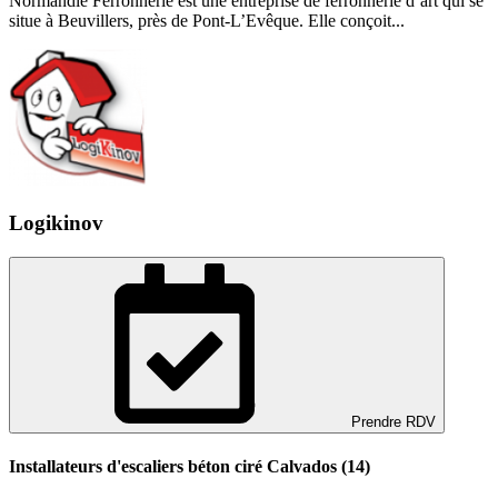
Normandie Ferronnerie est une entreprise de ferronnerie d’art qui se
situe à Beuvillers, près de Pont-L’Evêque. Elle conçoit...
Logikinov
Prendre RDV
Installateurs d'escaliers béton ciré Calvados (14)