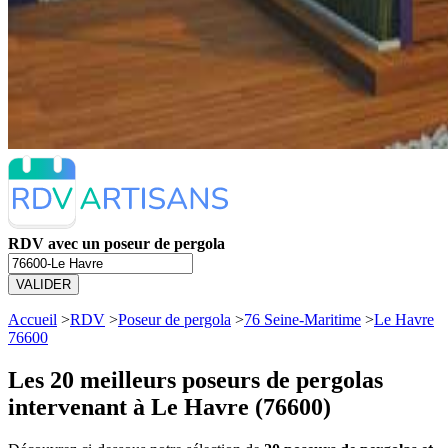
RDV avec un poseur de pergola
VALIDER
Accueil
>
RDV
>
Poseur de pergola
>
76 Seine-Maritime
>
Le Havre
76600
Les 20 meilleurs
poseurs de pergolas
intervenant à Le Havre (76600)