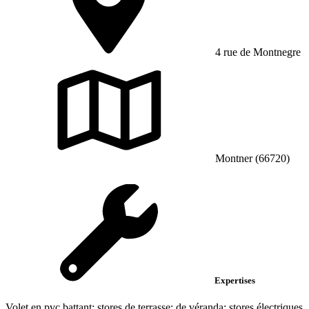
4 rue de Montnegre
Montner (66720)
Expertises
Volet en pvc battant; stores de terrasse; de véranda; stores électriques