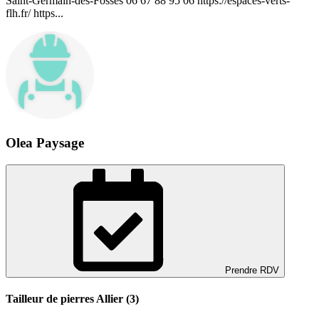
Saint-Germain-des-Fossés 06 67 88 95 06 https://espaces-verts-
flh.fr/ https...
Olea Paysage
Prendre RDV
Tailleur de pierres Allier (3)