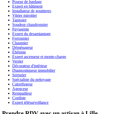
Poseur de bardage
Expert en bâtiment
Installateur de gouttieres
Vitrier miroitier
Tapissier
Soudeur chaudronnier
Paysagiste
Expert du desamiantage
Ferronnier
Chaumier
Déménageur
Ébéniste
Expert ascenseur et monte-charge
Verrier
Décorateur d'intérieur
Diagnostiqueur immobilier
Serrurier
Spécialiste du nettoyage
Calorifugeur
Agenceur
Rempailleur
Cordiste
Expert télésurveillance
Prendre RDV avec un artisan à Lille