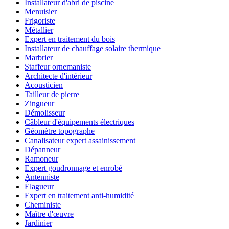
Installateur d'abri de piscine
Menuisier
Frigoriste
Métallier
Expert en traitement du bois
Installateur de chauffage solaire thermique
Marbrier
Staffeur ornemaniste
Architecte d'intérieur
Acousticien
Tailleur de pierre
Zingueur
Démolisseur
Câbleur d'équipements électriques
Géomètre topographe
Canalisateur expert assainissement
Dépanneur
Ramoneur
Expert goudronnage et enrobé
Antenniste
Élagueur
Expert en traitement anti-humidité
Cheministe
Maître d'œuvre
Jardinier