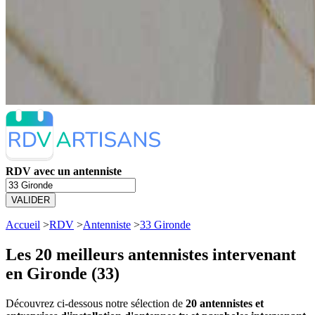
RDV avec un antenniste
VALIDER
Accueil
>
RDV
>
Antenniste
>
33 Gironde
Les 20 meilleurs
antennistes intervenant
en Gironde (33)
Découvrez ci-dessous notre sélection de
20 antennistes et