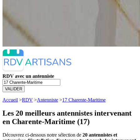
RDV avec un antenniste
VALIDER
Accueil
>
RDV
>
Antenniste
>
17 Charente-Maritime
Les 20 meilleurs
antennistes intervenant
en Charente-Maritime (17)
Découvrez ci-dessous notre sélection de
20 antennistes et