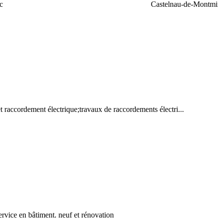
c
Castelnau-de-Montmir
 raccordement électrique;travaux de raccordements électri...
service en bâtiment. neuf et rénovation