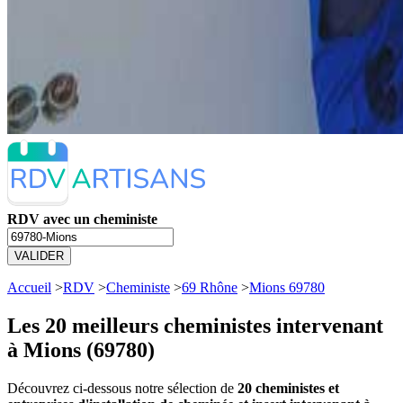
RDV avec un cheministe
VALIDER
Accueil
>
RDV
>
Cheministe
>
69 Rhône
>
Mions 69780
Les 20 meilleurs
cheministes intervenant
à Mions (69780)
Découvrez ci-dessous notre sélection de
20 cheministes et