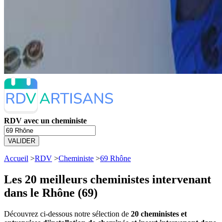
RDV avec un cheministe
VALIDER
Accueil
>
RDV
>
Cheministe
>
69 Rhône
Les 20 meilleurs
cheministes intervenant
dans le Rhône (69)
Découvrez ci-dessous notre sélection de
20 cheministes et