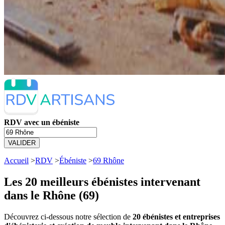
RDV avec un ébéniste
VALIDER
Accueil
>
RDV
>
Ébéniste
>
69 Rhône
Les 20 meilleurs
ébénistes intervenant
dans le Rhône (69)
Découvrez ci-dessous notre sélection de
20 ébénistes et entreprises