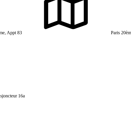
me, Appt 83
Paris 20èm
isjoncteur 16a