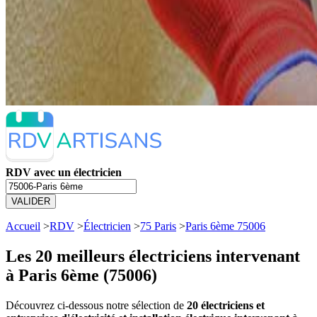
RDV avec un électricien
VALIDER
Accueil
>
RDV
>
Électricien
>
75 Paris
>
Paris 6ème 75006
Les 20 meilleurs
électriciens intervenant
à Paris 6ème (75006)
Découvrez ci-dessous notre sélection de
20 électriciens et