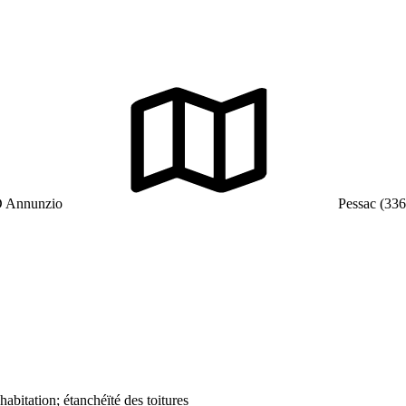
D Annunzio
Pessac (336
habitation; étanchéïté des toitures