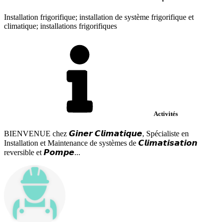
Installation frigorifique; installation de système frigorifique et
climatique; installations frigorifiques
Activités
BIENVENUE chez 𝙂𝙞𝙣𝙚𝙧 𝘾𝙡𝙞𝙢𝙖𝙩𝙞𝙦𝙪𝙚, Spécialiste en
Installation et Maintenance de systèmes de 𝘾𝙡𝙞𝙢𝙖𝙩𝙞𝙨𝙖𝙩𝙞𝙤𝙣
reversible et 𝙋𝙤𝙢𝙥𝙚...