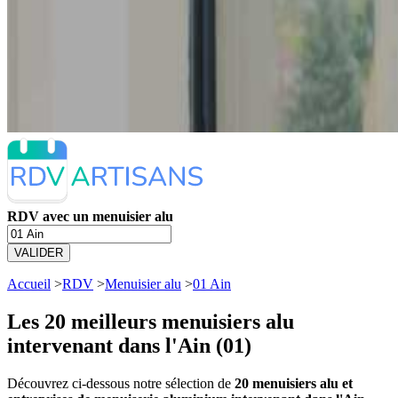
RDV avec un menuisier alu
VALIDER
Accueil
>
RDV
>
Menuisier alu
>
01 Ain
Les 20 meilleurs
menuisiers alu
intervenant dans l'Ain (01)
Découvrez ci-dessous notre sélection de
20 menuisiers alu et