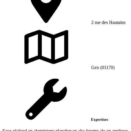
2 rue des Hautains
Gex (01170)
Expertises
Faux plafond en aluminium; plancher en alu; fenetre alu en applique