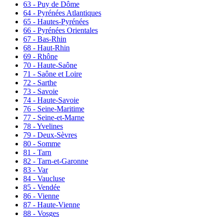
63 - Puy de Dôme
64 - Pyrénées Atlantiques
65 - Hautes-Pyrénées
66 - Pyrénées Orientales
67 - Bas-Rhin
68 - Haut-Rhin
69 - Rhône
70 - Haute-Saône
71 - Saône et Loire
72 - Sarthe
73 - Savoie
74 - Haute-Savoie
76 - Seine-Maritime
77 - Seine-et-Marne
78 - Yvelines
79 - Deux-Sèvres
80 - Somme
81 - Tarn
82 - Tarn-et-Garonne
83 - Var
84 - Vaucluse
85 - Vendée
86 - Vienne
87 - Haute-Vienne
88 - Vosges