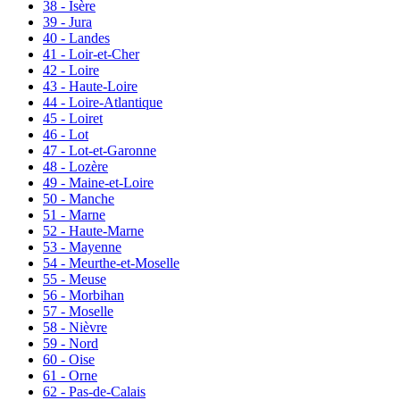
38 - Isère
39 - Jura
40 - Landes
41 - Loir-et-Cher
42 - Loire
43 - Haute-Loire
44 - Loire-Atlantique
45 - Loiret
46 - Lot
47 - Lot-et-Garonne
48 - Lozère
49 - Maine-et-Loire
50 - Manche
51 - Marne
52 - Haute-Marne
53 - Mayenne
54 - Meurthe-et-Moselle
55 - Meuse
56 - Morbihan
57 - Moselle
58 - Nièvre
59 - Nord
60 - Oise
61 - Orne
62 - Pas-de-Calais