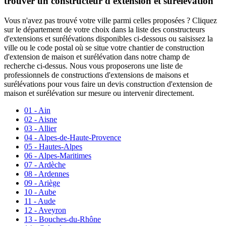
trouver un constructeur d'extension et surélévation
Vous n'avez pas trouvé votre ville parmi celles proposées ? Cliquez
sur le département de votre choix dans la liste des constructeurs
d'extensions et surélévations disponibles
ci-dessous ou saisissez la
ville ou le code postal où se situe votre chantier de construction
d'extension de maison et surélévation dans notre champ de
recherche ci-dessus. Nous vous proposerons une liste de
professionnels de constructions d'extensions de maisons et
surélévations pour vous faire un devis construction d'extension de
maison et surélévation sur mesure ou intervenir directement.
01 - Ain
02 - Aisne
03 - Allier
04 - Alpes-de-Haute-Provence
05 - Hautes-Alpes
06 - Alpes-Maritimes
07 - Ardèche
08 - Ardennes
09 - Ariège
10 - Aube
11 - Aude
12 - Aveyron
13 - Bouches-du-Rhône