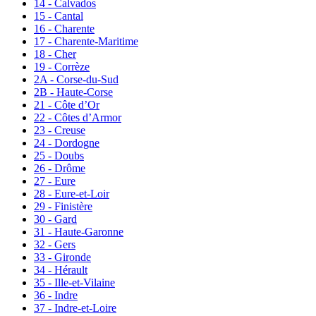
14 - Calvados
15 - Cantal
16 - Charente
17 - Charente-Maritime
18 - Cher
19 - Corrèze
2A - Corse-du-Sud
2B - Haute-Corse
21 - Côte d’Or
22 - Côtes d’Armor
23 - Creuse
24 - Dordogne
25 - Doubs
26 - Drôme
27 - Eure
28 - Eure-et-Loir
29 - Finistère
30 - Gard
31 - Haute-Garonne
32 - Gers
33 - Gironde
34 - Hérault
35 - Ille-et-Vilaine
36 - Indre
37 - Indre-et-Loire