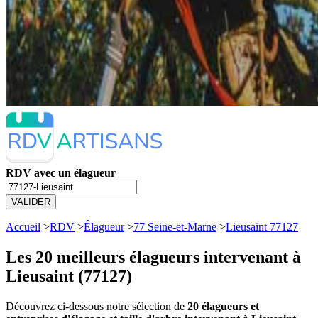
RDV avec un élagueur
VALIDER
Accueil
>
RDV
>
Élagueur
>
77 Seine-et-Marne
>
Lieusaint 77127
Les 20 meilleurs
élagueurs intervenant à
Lieusaint (77127)
Découvrez ci-dessous notre sélection de
20 élagueurs et